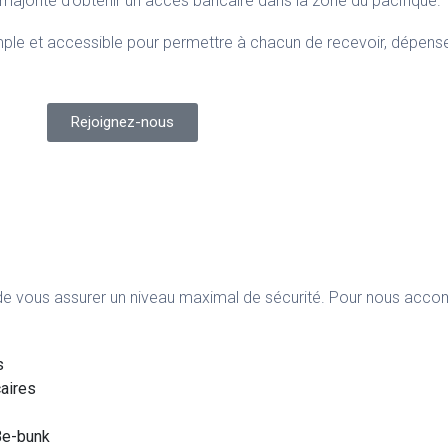
ajorité d’obtenir un accès bancaire dans la zone du pacifique.
imple et accessible pour permettre à chacun de recevoir, dépens
Rejoignez-nous
e vous assurer un niveau maximal de sécurité.
Pour nous accom
s
caires
 Be-bunk