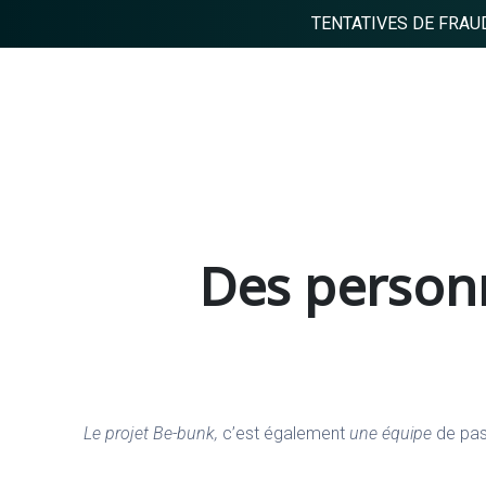
TENTATIVES DE FRAUDE
Des personn
Le projet Be-bunk,
c’est également
une équipe
de pass