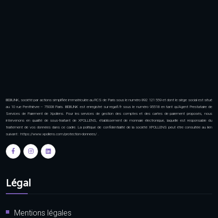
BEBUNK, société par actions simplifiée immatriculée au RCS de Paris sous le numéro 892 121 559 et dont le siège social est situé
au 10 rue Penthièvre – 75008 Paris. BEBUNK est enregistré sur regafi.fr sous le numéro 95518 en tant qu’Agent Prestataire de
Services de Paiement de Xpollens. Pour les services de gestion des comptes et des cartes de paiement proposés, nous
intervenons en qualité de sous-traitant de XPOLLENS, établissement de monnaie électronique, laquelle est responsable du
traitement de vos données dans ce cadre. La politique de confidentialité de la société XPOLLENS peut être consultée au lien
suivant : https://www.xpollens.com/protection-donnees/ .
Légal
Mentions légales