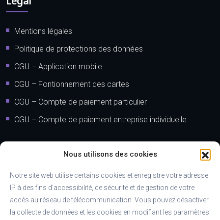
Légal
Mentions légales
Politique de protections des données
CGU – Application mobile
CGU – Fontionnement des cartes
CGU – Compte de paiement particulier
CGU – Compte de paiement entreprise individuelle
Adresse
Nous utilisons des cookies
Notre site web utilise certains cookies et enregistre votre adresse
39 Rue de Verdun Immeuble le Manhattan Nouméa 98800
IP à des fins d'accessibilité, de sécurité et de gestion de votre
Nouméa, Nouvelle-Calédonie
accès au réseau de télécommunication. Vous pouvez désactiver
Immeuble les Manguiers au 2ème étage
la collecte de données et les cookies en modifiant les paramètres
98870 Bourail, Nouvelle-Calédonie