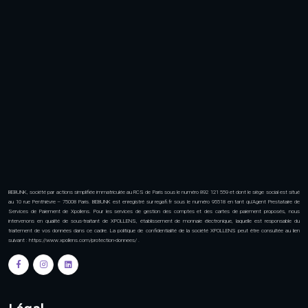
BEBUNK, société par actions simplifiée immatriculée au RCS de Paris sous le numéro 892 121 559 et dont le siège social est situé
au 10 rue Penthièvre – 75008 Paris. BEBUNK est enregistré sur regafi.fr sous le numéro 95518 en tant qu’Agent Prestataire de
Services de Paiement de Xpollens. Pour les services de gestion des comptes et des cartes de paiement proposés, nous
intervenons en qualité de sous-traitant de XPOLLENS, établissement de monnaie électronique, laquelle est responsable du
traitement de vos données dans ce cadre. La politique de confidentialité de la société XPOLLENS peut être consultée au lien
suivant : https://www.xpollens.com/protection-donnees/ .